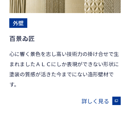
外壁
百景ゐ匠
心に響く景色を志し高い技術力の掛け合せで生
まれましたＡＬＣにしか表現ができない形状に
塗装の質感が活きた今までにない造形壁材で
す。
詳しく見る