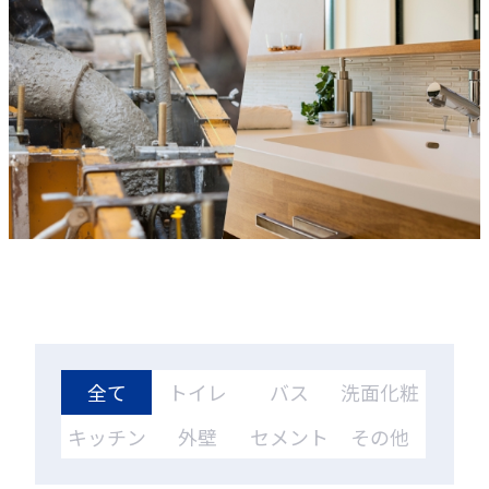
全て
トイレ
バス
洗面化粧
台
キッチン
外壁
セメント
その他